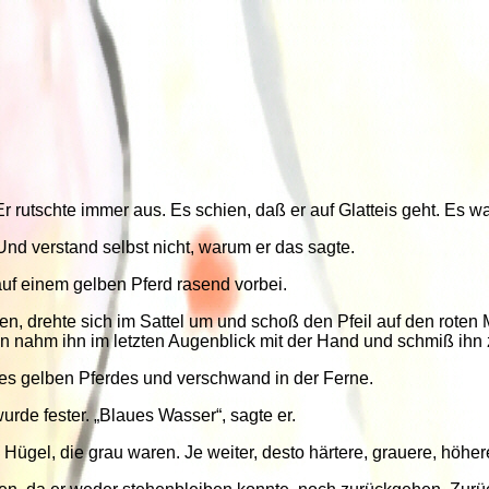
Er rutschte immer aus. Es schien, daß er auf Glatteis geht. Es
 Und verstand selbst nicht, warum er das sagte.
auf einem gelben Pferd rasend vorbei.
 drehte sich im Sattel um und schoß den Pfeil auf den roten Ma
 nahm ihn im letzten Augenblick mit der Hand und schmiß ihn z
des gelben Pferdes und verschwand in der Ferne.
urde fester. „Blaues Wasser“, sagte er.
Hügel, die grau waren. Je weiter, desto härtere, grauere, höher