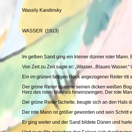
Wassily Kandinsky
WASSER (1913)
Im gelben Sand ging ein kleiner dünner roter Mann. 
Von Zeit zu Zeit sagte er: „Wasser...Blaues Wasser.“
Ein im grünen faltigen Rock angezogener Reiter ritt 
Der grüne Reiter spannte seinen dicken weißen Bogen,
Herz des roten Mannes hineinzwingen. Der rote Mann
Der grüne Reiter lächelte, beugte sich an den Hals 
Der rote Mann ist größer geworden und sein Schritt w
Er ging weiter und der Sand bildete Dünen und harte 