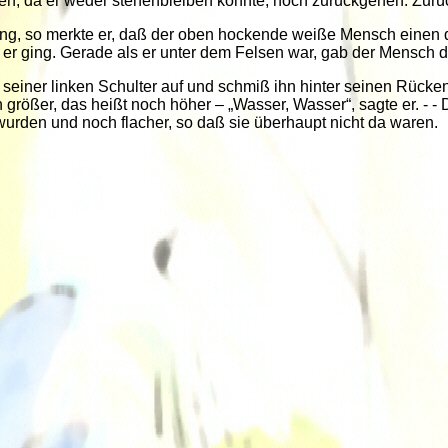
n, da er weder stehenbleiben konnte, noch zurückgehen. Zurü
ing, so merkte er, daß der oben hockende weiße Mensch einen di
er ging. Gerade als er unter dem Felsen war, gab der Mensch 
it seiner linken Schulter auf und schmiß ihn hinter seinen Rück
 größer, das heißt noch höher – „Wasser, Wasser“, sagte er. - 
wurden und noch flacher, so daß sie überhaupt nicht da waren.